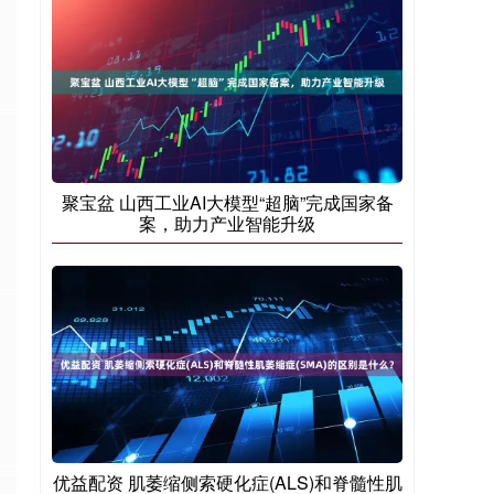
聚宝盆 山西工业AI大模型“超脑”完成国家备
案，助力产业智能升级
优益配资 肌萎缩侧索硬化症(ALS)和脊髓性肌