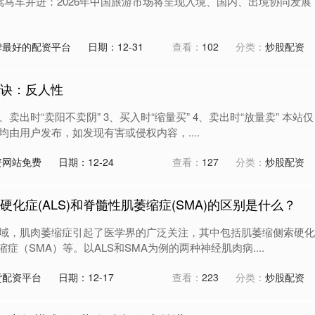
'' 三驾马车并进：2026年中国旅游市场将呈现入境、国内、出境协同发展
碑最好的配资平台
日期：12-31
查看：
102
分类：
炒股配资
秘诀：反人性
2、卖出时“卖阳不卖阴” 3、买入时“缩量买” 4、卖出时“放量卖” 本站仅
由用户发布，如发现有害或侵权内容，....
资网站免费
日期：12-24
查看：
127
分类：
炒股配资
硬化症(ALS)和脊髓性肌萎缩症(SMA)的区别是什么？
域，肌肉萎缩症引起了医学界的广泛关注，其中包括肌萎缩侧索硬化
症（SMA）等。以ALS和SMA为例的两种神经肌肉病....
货配资平台
日期：12-17
查看：
223
分类：
炒股配资