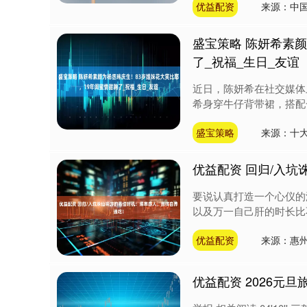
优益配资
来源：中
盛宝策略 陈妍希素
了_祝福_生日_友谊
近日，陈妍希在社交媒体
希身穿牛仔背带裙，搭配
盛宝策略
来源：十大
优益配资 回归/入
要说认真打造一个心仪的
以及万一自己肝的时长比
优益配资
来源：惠
优益配资 2026元旦