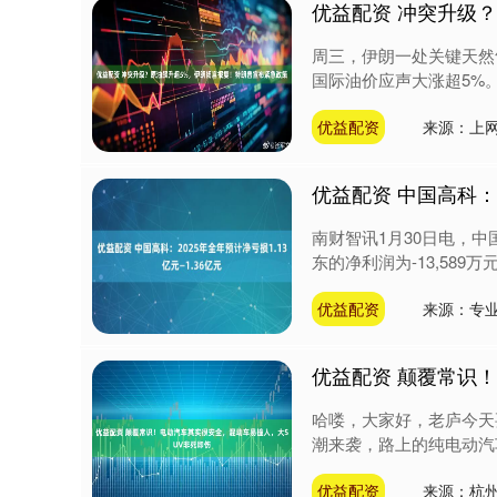
优益配资 冲突升级
周三，伊朗一处关键天然
国际油价应声大涨超5%。
优益配资
来源：上
优益配资 中国高科：2
南财智讯1月30日电，中
东的净利润为-13,589万元到
优益配资
来源：专
优益配资 颠覆常识
哈喽，大家好，老庐今天
潮来袭，路上的纯电动汽
优益配资
来源：杭