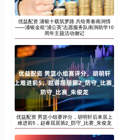
优益配资 浦银十载筑梦路 共绘青春南涧情
——浦银金租“浦公英”志愿服务队南涧助学10
周年主题活动侧记
优益配资 男篮小组赛评分，胡明轩后来居上
难进前5，赵睿屈居第2_防守_比赛_朱俊龙