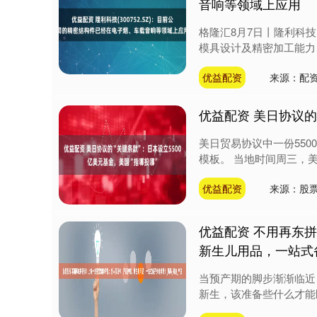
音响等领域上应用
格隆汇8月7日丨隆利科技
模具设计及精密加工能力、
优益配资
来源：配
优益配资 美日协议的
美日贸易协议中一份55
模板。 当地时间周三，美
优益配资
来源：股
优益配资 不用再东
新生儿用品，一站式
当预产期的脚步渐渐临近
新生，该准备些什么才能