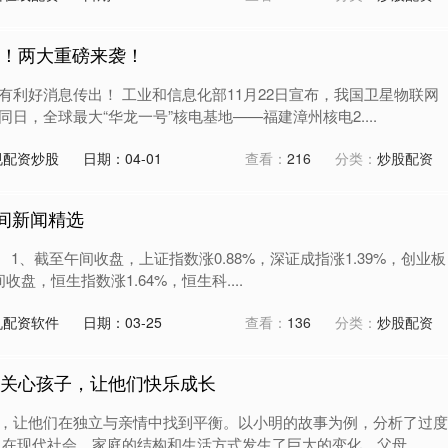
好！两大重磅来袭！
有利好消息传出！ 工业和信息化部11月22日宣布，我国卫星物联网
日，全球最大“华龙一号”核电基地——福建漳州核电2....
规配资炒股
日期：04-01
查看：
216
分类：
炒股配资
午间新闻精选
 1、截至午间收盘，上证指数涨0.88%，深证成指涨1.39%，创业板
间收盘，恒生指数涨1.64%，恒生科....
机配资软件
日期：03-25
查看：
136
分类：
炒股配资
多关心孩子，让他们快乐成长
，让他们在独立与亲情中找到平衡。以小明的故事为例，分析了过度
在现代社会，家庭的结构和生活方式发生了巨大的变化。父母....