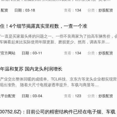
月配资
日期：03-18
查看：
134
分类：
炒股配资
不住！4个细节揭露真实里程数，一查一个准
”一直是买家最头疼的问题之一。一些不良商家为了抬高车辆售价，
车辆看起来比实际使用年限更新、磨损更少。然而，调表车并....
资官方网站
日期：03-11
查看：
134
分类：
炒股配资
半年温和复苏 国内龙头利润增长
面板产业交出整体回暖的成绩单。TCL科技、京东方等龙头企业都实现营
出涨势。 随着大尺寸电视渗透率提升、车载与商显等....
上平台配资
日期：03-04
查看：
123
分类：
炒股配资
300752.SZ)：目前公司的精密结构件已经在电子烟、车载