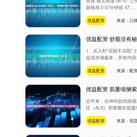
举报 相关阅读 04'10
新格局 0 57分钟前 47'....
优益配资
来源：口
优益配资 炒股没有
1、买入时“买阴不买阳” 
提供存储服务，所有内容均
优益配资
来源：配
优益配资 肌萎缩侧索
近年来，在神经肌肉病领
症（ALS）和脊髓性肌萎缩
优益配资
来源：现