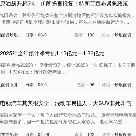
？原油飙升超5%，伊朗扬言报复！特朗普宣布紧急政策
气田遇袭，并警告可能袭击整个波斯湾地区的石油设施以实施报复，
伊朗冲突正扰乱全球能源市场与贸易，霍尔木兹海峡航运近乎....
网配资炒股
日期：06-01
查看：
192
分类：
炒股配资
025年全年预计净亏损1.13亿元—1.36亿元
国高科发布2025年年度业绩预告，预计2025年全年归属于上市公司股
-11,324万元；预计2025年全....
业配资服务
日期：05-01
查看：
96
分类：
炒股配资
！电动汽车其实很安全，混动车易撞人，大SUV非死即伤
要跟大家聊一个关乎每个人出行安全的热门话题。 随着全球电动化
车越来越多，但一个担忧也始终萦绕在大家心头：电动车又重....
州在线配资
日期：04-08
查看：
122
分类：
炒股配资