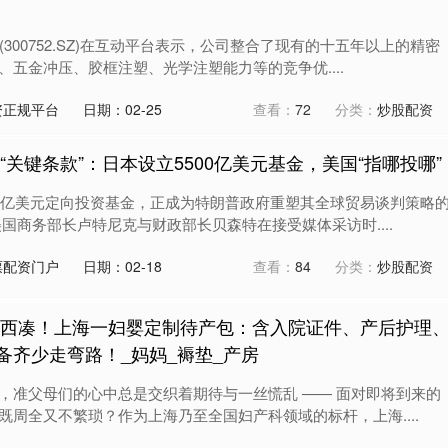
(300752.SZ)在互动平台表示，公司整合了现有的十五年以上的精密
五金冲压、胶框注塑、光学注塑能力等的竞争优....
资正规平台
日期：02-25
查看：
72
分类：
炒股配资
“关键条款”：日本设立5500亿美元基金，美国“指哪投哪”
00亿美元定向投资基金，正成为特朗普政府重塑其全球贸易谈判策略
国商务部长卢特尼克与财政部长贝森特在接受媒体采访时....
票配资门户
日期：02-18
查看：
84
分类：
炒股配资
拼西凑！上海一妇婴定制待产包：含入院证件、产后护理
备齐少走弯路！_妈妈_褥垫_产房
，准父母们的心中总是交织着期待与一丝慌乱 —— 面对即将到来的
既周全又不繁琐？作为上海乃至全国妇产科领域的标杆，上海....