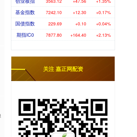
创业板指
3563.12
+47.56
+1.35%
基金指数
7242.10
+12.30
+0.17%
国债指数
229.69
+0.10
+0.04%
期指IC0
7877.80
+164.40
+2.13%
关注 嘉正网配资
浪