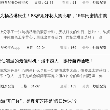
国股票配资公司排名
日期：02-11
查看：
81
分类：
炒股配资
颜为杨丞琳庆生！83岁姐妹花大笑比耶，19年闺蜜情甜齁
上分享了一张与杨丞琳的素颜合影，庆祝好友的生日。照片中，陈妍
一件纯白色工字背心，展现出青春活力；而杨丞琳则选择了一身....
配资平台app
日期：02-04
查看：
169
分类：
炒股配资
坑诛仙端游的最佳时机：爆率感人，搬砖自养通吃！
游戏角色最担心的是什么？那一定是怕成本太高，怕资源太难获取，
不上别人，是不是就会瞬间吊车尾？但在如今的诛仙端游里，你....
州股票配资
日期：01-07
查看：
159
分类：
炒股配资
旅游“开门红”，是真复苏还是“假日泡沫”？