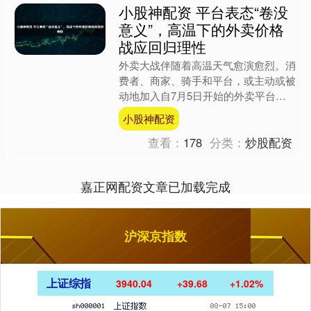
小股神配资 平台表态“卷没
意义”，高温下的外卖价格
战应回归理性
外卖大战伴随着高温天气愈演愈烈。消
费者、商家、骑手和平台，或主动或被
动地加入自7月5日开始的外卖平台补
贴大战中。 18日，市场监管总局约谈
小股神配资
饿了么、美团、京东三家....
查看：
178
分类：
炒股配资
嘉正网配资文章已加载完成
沪深京指数
上证综指
3940.04
+39.68
+1.02%