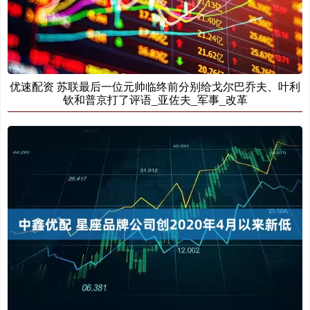
优速配资 苏联最后一位元帅临终前分别给戈尔巴乔夫、叶利
钦和普京打了评语_亚佐夫_军事_改革