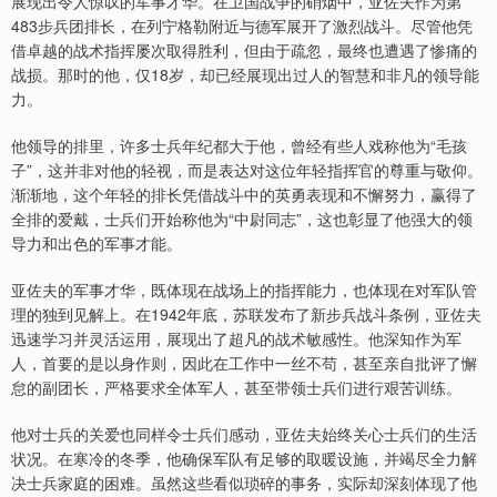
展现出令人惊叹的军事才华。在卫国战争的硝烟中，亚佐夫作为第
483步兵团排长，在列宁格勒附近与德军展开了激烈战斗。尽管他凭
借卓越的战术指挥屡次取得胜利，但由于疏忽，最终也遭遇了惨痛的
战损。那时的他，仅18岁，却已经展现出过人的智慧和非凡的领导能
力。
他领导的排里，许多士兵年纪都大于他，曾经有些人戏称他为“毛孩
子”，这并非对他的轻视，而是表达对这位年轻指挥官的尊重与敬仰。
渐渐地，这个年轻的排长凭借战斗中的英勇表现和不懈努力，赢得了
全排的爱戴，士兵们开始称他为“中尉同志”，这也彰显了他强大的领
导力和出色的军事才能。
亚佐夫的军事才华，既体现在战场上的指挥能力，也体现在对军队管
理的独到见解上。在1942年底，苏联发布了新步兵战斗条例，亚佐夫
迅速学习并灵活运用，展现出了超凡的战术敏感性。他深知作为军
人，首要的是以身作则，因此在工作中一丝不苟，甚至亲自批评了懈
怠的副团长，严格要求全体军人，甚至带领士兵们进行艰苦训练。
他对士兵的关爱也同样令士兵们感动，亚佐夫始终关心士兵们的生活
状况。在寒冷的冬季，他确保军队有足够的取暖设施，并竭尽全力解
决士兵家庭的困难。虽然这些看似琐碎的事务，实际却深刻体现了他