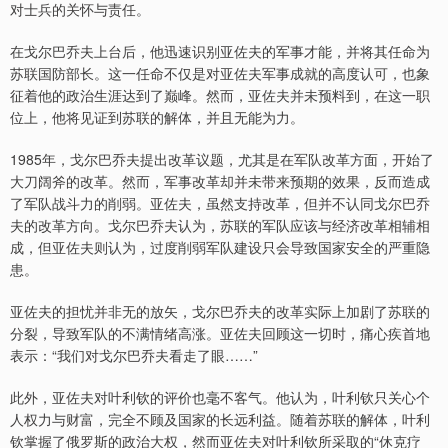
对士兵的关怀与责任。
在戈尔巴乔夫上台后，他迅速识别亚佐夫的军事才能，并将其任命为
苏联国防部长。这一任命不仅是对亚佐夫军事成就的高度认可，也象
征着他的政治生涯达到了巅峰。然而，亚佐夫并未预料到，在这一职
位上，他将见证到苏联的解体，并且无能为力。
1985年，戈尔巴乔夫提出改革议题，尤其是在军队改革方面，开始了
大刀阔斧的改革。然而，军事改革却并未带来预期的效果，反而造成
了军队战斗力的削弱。亚佐夫，虽然支持改革，但并不认同戈尔巴乔
夫的改革方向。戈尔巴乔夫认为，苏联的军队应该与经济改革相辅相
成，但亚佐夫则认为，过度削弱军队建设只会导致国家安全的严重隐
患。
亚佐夫的担忧并非无的放矢，戈尔巴乔夫的改革实际上加剧了苏联的
分裂，导致军队的不满情绪高涨。亚佐夫回顾这一切时，痛心疾首地
表示：“我们对戈尔巴乔夫看走了眼……”
此外，亚佐夫对叶利钦的评价也毫不客气。他认为，叶利钦只关心个
人权力与财富，完全不顾及国家的长远利益。随着苏联的解体，叶利
钦掌握了俄罗斯的政治大权，然而亚佐夫对叶利钦所采取的“休克疗