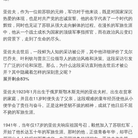
亚佐夫，作为一位前苏联的元帅，军功对于他来说，既是对国家深沉
热爱的体现，也是对共产党的忠诚宣誓。他的名字代表了一个时代的
辉煌，同时也见证了苏联从强大走向解体的过程。在漫长的军旅生涯
中，他从一个战士成长为国家的顶级军事指挥官，而在政治风云变幻
的背景下，走到了生命的尽头。
亚佐夫去世后，一段鲜为人知的采访被公开，其中他详细评价了戈尔
巴乔夫、叶利钦与普京三位领导人的政治风格和决策。这段采访引发
了广泛的讨论和深思。那么，为什么这段采访直到他去世后才被公
开？其中隐藏着怎样的深刻意义呢？
展开剩余83%
亚佐夫1923年1月出生于俄罗斯鄂木斯克州的亚佐夫村。出生在贫寒
的家庭，并且在11岁时便失去了父亲，这段艰难的童年经历使他从小
便学会了责任与奋斗。正是这种坚韧不拔的精神，成就了他日后不屈
不挠的军旅生涯。
1941年，当年仅17岁的亚佐夫响应祖国号召，毅然加入了苏联红军，
开始了他长达五十年的军旅生涯。那时的他，正值青春年华，却早已