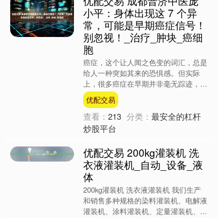
优配交易 成都普济中医庞
小平：身体出现这 7 个异
常，可能是早期癌症信号！
别忽视！_治疗_肿块_癌细
胞
癌症，这个让人闻之色变的词汇，总是
给人一种突如其来的恐惧感。但实际
上，很多癌症在早期并非毫无踪迹，身
体往往会发出一些异常信号，只是这些
优配交易
信号容易被当作普通小毛病而....
查看：
213
分类：
最安全的杠杆
炒股平台
优配交易 200kg灌装机 洗
衣液灌装机_自动_设备_液
体
200kg灌装机 洗衣液灌装机 我们生产
和销售多种规格的染料灌装机、电解液
灌装机、涂料灌装机、定量灌装机、自