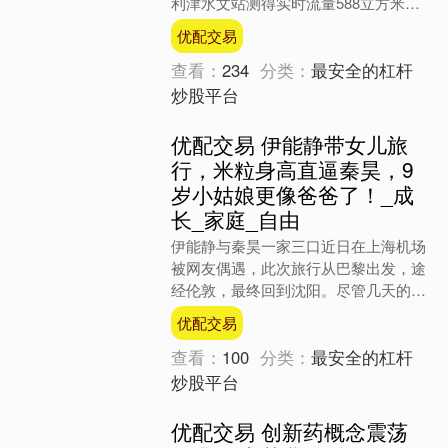
利津水文站测得实时流量588立方米每
秒。这意味着，通过实施黄河水量统一
优配交易
调度，黄河已实现自1....
查看：
234
分类：
最安全的杠杆
炒股平台
优配交易 伊能静带女儿旅
行，米粒身高直逼秦昊，9
岁小姑娘更像爸爸了！_成
长_家庭_自由
伊能静与秦昊一家三口近日在上海机场
被网友偶遇，此次旅行从巴黎出发，途
经伦敦，最终回到沈阳。尽管几天的假
期并不算长，对于这个繁忙的家庭来
优配交易
说，这却是一次极为珍贵的亲....
查看：
100
分类：
最安全的杠杆
炒股平台
优配交易 创新药概念震荡