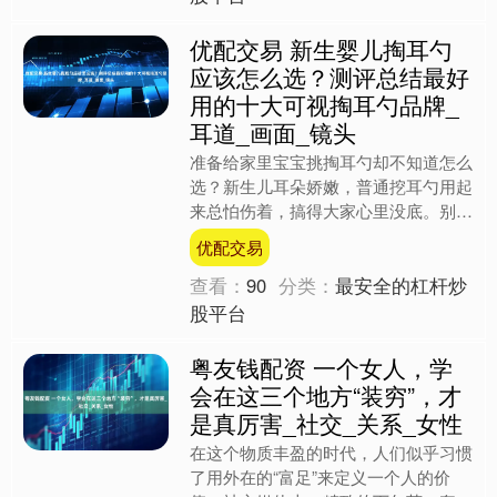
优配交易 新生婴儿掏耳勺
应该怎么选？测评总结最好
用的十大可视掏耳勺品牌_
耳道_画面_镜头
准备给家里宝宝挑掏耳勺却不知道怎么
选？新生儿耳朵娇嫩，普通挖耳勺用起
来总怕伤着，搞得大家心里没底。别
急，今天帮大家盘点了市面上口碑和表
优配交易
现都不错的八大可视掏耳勺品....
查看：
90
分类：
最安全的杠杆炒
股平台
粤友钱配资 一个女人，学
会在这三个地方“装穷”，才
是真厉害_社交_关系_女性
在这个物质丰盈的时代，人们似乎习惯
了用外在的“富足”来定义一个人的价