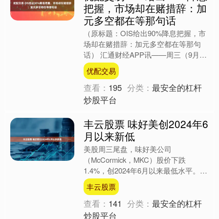
把握，市场却在赌措辞：加
元多空都在等那句话
（原标题：OIS给出90%降息把握，市
场却在赌措辞：加元多空都在等那句
话） 汇通财经APP讯——周三（9月17
日）欧洲时段，美元/加元在中期回落
优配交易
节奏中延续相对弱....
查看：
195
分类：
最安全的杠杆
炒股平台
丰云股票 味好美创2024年6
月以来新低
美股周三尾盘，味好美公司
（McCormick，MKC）股价下跌
1.4%，创2024年6月以来最低水平。
海量资讯、精准解读，尽在新浪财经
丰云股票
APP 责任编辑：张俊 ....
查看：
141
分类：
最安全的杠杆
炒股平台