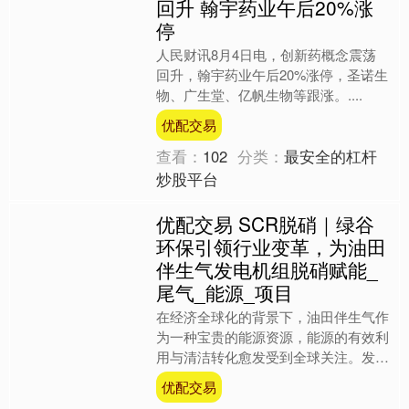
回升 翰宇药业午后20%涨
停
人民财讯8月4日电，创新药概念震荡
回升，翰宇药业午后20%涨停，圣诺生
物、广生堂、亿帆生物等跟涨。....
优配交易
查看：
102
分类：
最安全的杠杆
炒股平台
优配交易 SCR脱硝｜绿谷
环保引领行业变革，为油田
伴生气发电机组脱硝赋能_
尾气_能源_项目
在经济全球化的背景下，油田伴生气作
为一种宝贵的能源资源，能源的有效利
用与清洁转化愈发受到全球关注。发电
机组作为伴生气资源化利用的重要途
优配交易
径，在运行的过程中，产生的....