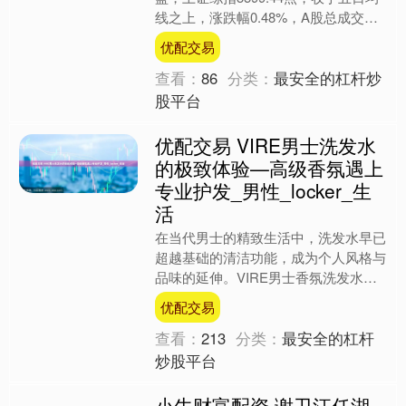
线之上，涨跌幅0.48%，A股总成交额
为11330.19亿元。到目前为止，今日有
优配交易
978....
查看：
86
分类：
最安全的杠杆炒
股平台
优配交易 VIRE男士洗发水
的极致体验—高级香氛遇上
专业护发_男性_locker_生
活
在当代男士的精致生活中，洗发水早已
超越基础的清洁功能，成为个人风格与
品味的延伸。VIRE男士香氛洗发水，
以「香氛护发」为核心理念，将高级调
优配交易
香与专业护发科技结合，....
查看：
213
分类：
最安全的杠杆
炒股平台
小牛财富配资 谢卫江任湖