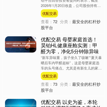
动平台回答投资者提问时表示，截至
2026年1月20日收盘，公司股份持有人
数为62780户。....
优配交易
查看：
72
分类：
最安全的杠杆炒
股平台
优配交易 母婴家庭首选！
昊铂HL健康座舱实测：甲
醛为零，净化5分钟除异味
“新车异味重，孩子坐久了咳嗽”“夏天暴
晒后车内甲醛超标”，这是母婴家庭选
车的头号痛点。尤其是有新生儿的家
庭，对车内空气质量的要求近乎苛刻。
优配交易
广汽昊铂HL主打“母婴....
查看：
73
分类：
最安全的杠杆炒
股平台
优配交易 以史为鉴，本轮