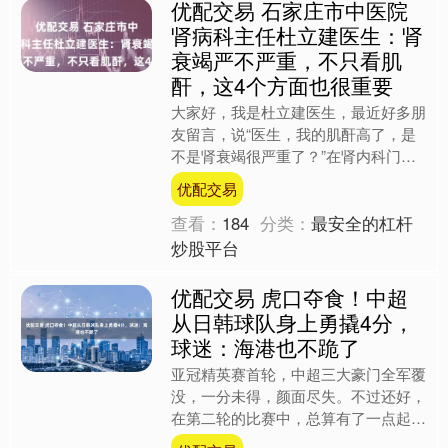
优配交易 石家庄市中医院
肾病科主任杜立建医生：肾
衰竭严不严重，不只看肌
酐，这4个方面也很重要
大家好，我是杜立建医生，最近好多朋
友留言，说“医生，我的肌酐高了，是
不是肾衰竭很严重了？”在肾内科门
诊，这是医生最常被问到的问题之一。
优配交易
血肌酐，作为肾脏功能最广为....
查看：
184
分类：
最安全的杠杆
炒股平台
优配交易 虎口夺食！中超
从日韩球队身上勇撬4分，
球迷：海港也不跪了
亚冠精英赛首轮，中超三大豪门全军覆
没，一分未得，颜面尽失。不过还好，
在第二轮的比赛中，总算有了一点起
色。首个比赛日，中超球队面对日韩劲