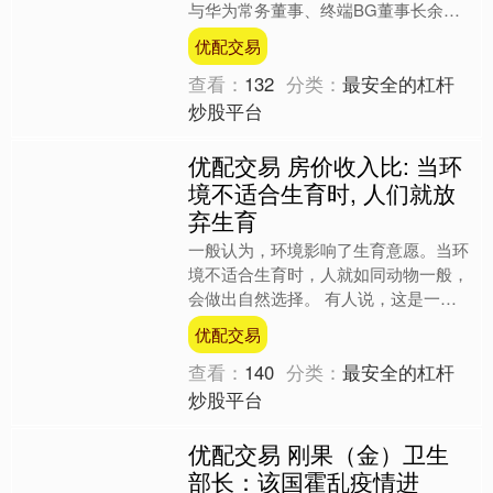
与华为常务董事、终端BG董事长余承
东共同发布享界全新品牌车标“寰宇之
优配交易
星”，并同步推出首款旅行车....
查看：
132
分类：
最安全的杠杆
炒股平台
优配交易 房价收入比: 当环
境不适合生育时, 人们就放
弃生育
一般认为，环境影响了生育意愿。当环
境不适合生育时，人就如同动物一般，
会做出自然选择。 有人说，这是一种
刻在基因里的动物本能，是适应环境的
优配交易
结果。基于这种观点，有人....
查看：
140
分类：
最安全的杠杆
炒股平台
优配交易 刚果（金）卫生
部长：该国霍乱疫情进