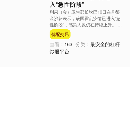
入“急性阶段”
刚果（金）卫生部长坎巴10日在首都
金沙萨表示，该国霍乱疫情已进入“急
性阶段”，感染人数仍在持续上升。 坎
巴在当天举行的新闻发布会上说，自
优配交易
2025年1月以来，全国....
查看：
163
分类：
最安全的杠杆
炒股平台
沪深京指数
上证综指
3940.04
+39.68
+1.02%