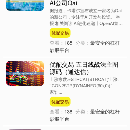
AI公司Qai
据报道，卡塔尔宣布成立一家名为Qai
的新公司，专注于AI开发与投资。 举
报 相关阅读 AI进化速递丨OpenAI宣布
推出GPT-5.1系列模型 AI进化速递丨
优配交易
O....
查看：
185
分类：
最安全的杠杆
炒股平台
优配交易 五日线战法主图
源码（通达信）
上涨家数:=STRCAT(STRCAT('上涨:
',CON2STR(DYNAINFO(60),0)),'
家');....
优配交易
查看：
138
分类：
最安全的杠杆
炒股平台