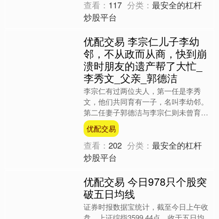
查看：
117
分类：
最安全的杠杆
炒股平台
优配交易 李宗仁儿子李幼
邻，不从政而从商，快到崩
溃时朋友的遗产帮了大忙_
李秀文_父亲_郭德洁
李宗仁有过两位夫人，第一任是李秀
文，他们共同育有一子，名叫李幼邻。
第二任妻子郭德洁与李宗仁则未曾育有
子女。李宗仁对儿子的教育从未松懈，
优配交易
始终尽力培养李幼邻，希望他....
查看：
202
分类：
最安全的杠杆
炒股平台
优配交易 今日978只个股突
破五日均线
证券时报数据宝统计，截至今日上午收
盘，上证综指3599.44点，收于五日均