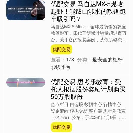
优配交易 马自达MX-5爆改
越野！能跋山涉水的敞篷跑
车吸引吗？
马自达MX-5 Miata，全球最畅销的双座
敞篷跑车，四代车型累计销量超过百万
台。关于它的改装案例，从低趴姿态到
赛道竞技，什么风格都有人玩过。但你
优配交易
有想过——把一....
查看：
173
分类：
最安全的杠杆
炒股平台
优配交易 思考乐教育：受
托人根据股份奖励计划购买
50万股股份
热点栏目 自选股 数据中心 行情中心
资金流向 模拟交易 客户端 思考乐教育
（01769）公布，于2026年4月9日，受
托人根据股份奖励计划已于市场上购入
优配交易
合共5....