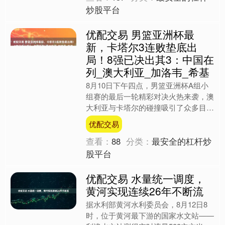
炒股平台
优配交易 男篮亚洲杯最
新，卡塔尔3连败垫底出
局！8强已决出其3：中国在
列_澳大利亚_加洛韦_希基
8月10日下午四点，男篮亚洲杯A组小
组赛的最后一轮精彩对决火热来袭，澳
大利亚与卡塔尔的碰撞吸引了众多目
光。在这场比赛之前，澳大利亚已经取
优配交易
得了两连胜，只要再赢一场....
查看：
88
分类：
最安全的杠杆炒
股平台
优配交易 水量统一调度，
黄河实现连续26年不断流
据水利部黄河水利委员会，8月12日8
时，位于黄河最下游的国家水文站——