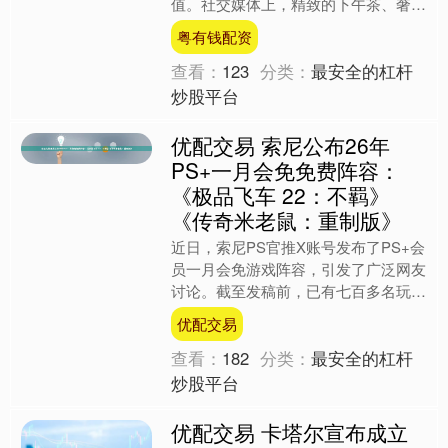
值。社交媒体上，精致的下午茶、奢华
的旅行、昂贵的包包成为展示生活的标
粤有钱配资
配；社交场合中，炫耀收入....
查看：
123
分类：
最安全的杠杆
炒股平台
优配交易 索尼公布26年
PS+一月会免免费阵容：
《极品飞车 22：不羁》
《传奇米老鼠：重制版》
近日，索尼PS官推X账号发布了PS+会
员一月会免游戏阵容，引发了广泛网友
讨论。截至发稿前，已有七百多名玩家
参与讨论。 本次的游戏清单如下
优配交易
■《极品飞车 22：不....
查看：
182
分类：
最安全的杠杆
炒股平台
优配交易 卡塔尔宣布成立