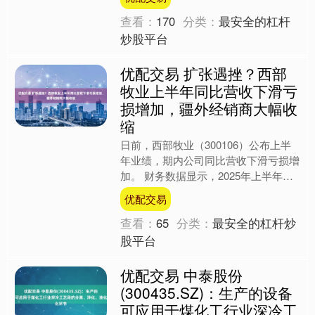
择困境，担心选错机油会对....
查看：
170
分类：
最安全的杠杆
炒股平台
优配交易 扩张遇挫？西部
牧业上半年同比营收下滑亏
损增加，疆外经销商大幅收
缩
日前，西部牧业（300106）公布上半
年业绩，期内公司同比营收下滑亏损增
加。 财务数据显示，2025年上半年西
部牧业实现营业总收入3.96亿元，同比
优配交易
下降12.4....
查看：
65
分类：
最安全的杠杆炒
股平台
优配交易 中泰股份
(300435.SZ)：生产的设备
可应用于煤化工行业深冷工