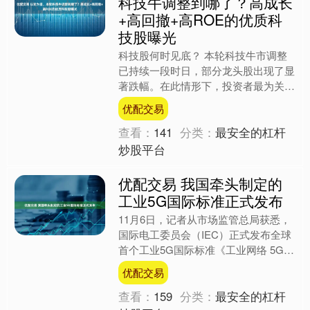
科技牛调整到哪了？高成长
+高回撤+高ROE的优质科
技股曝光
科技股何时见底？ 本轮科技牛市调整
已持续一段时日，部分龙头股出现了显
著跌幅。在此情形下，投资者最为关注
的莫过于本轮调整行情还将延续多久，
优配交易
以及调整的空间会有多大。....
查看：
141
分类：
最安全的杠杆
炒股平台
优配交易 我国牵头制定的
工业5G国际标准正式发布
11月6日，记者从市场监管总局获悉，
国际电工委员会（IEC）正式发布全球
首个工业5G国际标准《工业网络 5G
通信技术通用要求》。该标准由中国与
优配交易
德国联合提出，由....
查看：
159
分类：
最安全的杠杆