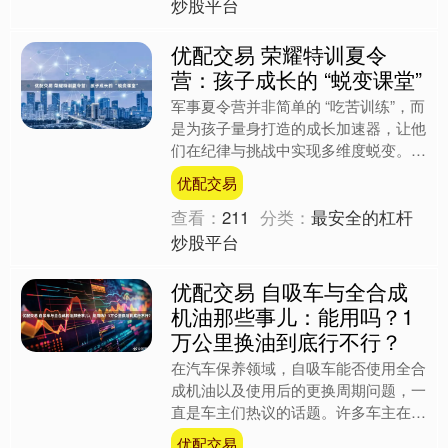
炒股平台
优配交易 荣耀特训夏令
营：孩子成长的 “蜕变课堂”
军事夏令营并非简单的 “吃苦训练”，而
是为孩子量身打造的成长加速器，让他
们在纪律与挑战中实现多维度蜕变。
在这里，孩子告别 “衣来伸手” 的依
优配交易
赖。整理内务时，从....
查看：
211
分类：
最安全的杠杆
炒股平台
优配交易 自吸车与全合成
机油那些事儿：能用吗？1
万公里换油到底行不行？
在汽车保养领域，自吸车能否使用全合
成机油以及使用后的更换周期问题，一
直是车主们热议的话题。许多车主在面
对琳琅满目的机油产品时，往往陷入选
优配交易