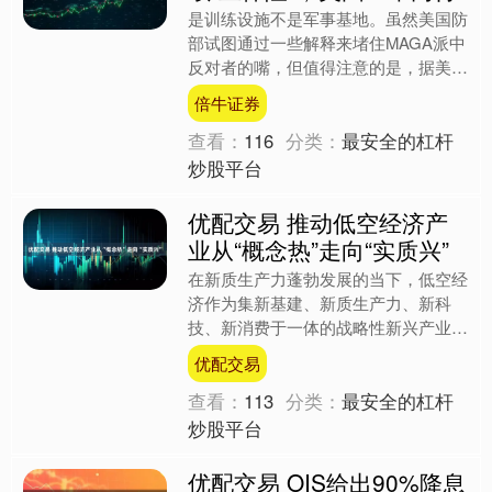
是训练设施不是军事基地。虽然美国防
部试图通过一些解释来堵住MAGA派中
反对者的嘴，但值得注意的是，据美国
官员透露，这一设施不仅用于支持卡塔
倍牛证券
尔训练其购置的12架F....
查看：
116
分类：
最安全的杠杆
炒股平台
优配交易 推动低空经济产
业从“概念热”走向“实质兴”
在新质生产力蓬勃发展的当下，低空经
济作为集新基建、新质生产力、新科
技、新消费于一体的战略性新兴产业，
正成为推动经济社会高质量发展的关键
优配交易
力量。 在迎来前所未有的发....
查看：
113
分类：
最安全的杠杆
炒股平台
优配交易 OIS给出90%降息