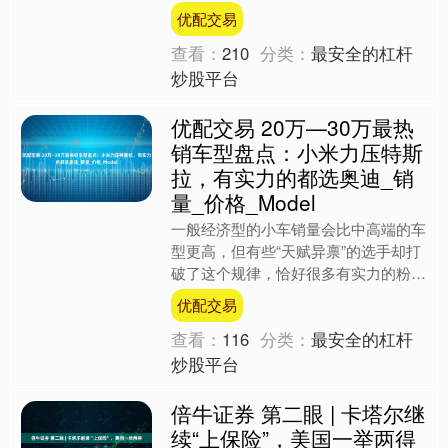
动输送灌装机等设备，广泛应用于食
优配交易
品、等行业。我们以领....
查看：
210
分类：
最安全的杠杆
炒股平台
优配交易 20万—30万最热
销车型盘点：小米力压特斯
拉，有实力的都选奥迪_销
量_价格_Model
一般经济型的小车销量会比中高端的车
型更高，但有些“天赋异禀”的选手却打
破了这个规律，恰好很多有实力的粉丝
说想看看20万以上的车型有哪些值得
优配交易
买？那今天就盘点一下实....
查看：
116
分类：
最安全的杠杆
炒股平台
倍牛证券 第二眼 | 卡塔尔继
续“上保险”，美国一举两得