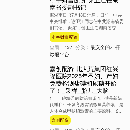
南省委副书记
据湖南日报7月18日消息，日前，中共
中央批准：谢卫江同志任中共湖南省委
副书记。 此前，谢卫江任湖南省委常
委、岳阳市委书记。 公开资料显示，
小牛财富配资
谢卫江出生于1973年....
查看：
137
分类：
最安全的杠杆
炒股平台
嘉创配资 北大荒集团红兴
隆医院2025年孕妇、产妇
免费检测盐碘和尿碘开始
了！_采样_胎儿_大脑
1 一、碘缺乏病防治知识 1、碘是新陈
代谢和生长发育必需的微量营养素，是
人体合成甲状腺激素的主要原料。 2、
甲状腺激素参与身体新陈代谢，维持所
嘉创配资
有器官的正常功能，....