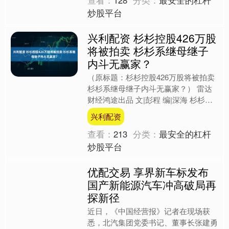
查看：
128
分类：
最安全的杠杆
炒股平台
兴利配资 杉杉控股426万股
将被拍卖 杉杉系继母继子
内斗无赢家？
（原标题：杉杉控股426万股将被拍卖
杉杉系继母继子内斗无赢家？） 雷达
财经鸿途出品 文|彭程 编|深海 杉杉系
的震荡还在继续。 7月9日，A股上市公
兴利配资
司杉杉股份....
查看：
213
分类：
最安全的杠杆
炒股平台
优配交易 享界新车标发布
国产新能源汽车冲高破局再
探新径
近日，《中国经营报》记者在现场获
悉，北汽集团党委书记、董事长张建勇