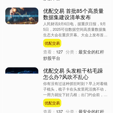
优配交易 首批85个高质量
数据集建设清单发布
人民财讯9月6日电，据重庆日报，9月
5日，2025可信数据空间高质量数据集
生态大会在重庆开幕。大会上发布首批
85个高质量数据集建设清单，启动
优配交易
2025高质量数据集....
查看：
127
分类：
最安全的杠杆
炒股平台
优配交易 头发粗干枯毛躁
怎么办?风吹不乱心
你有没有过这种抓狂时刻？早上对着镜
子梳头，梳子卡在头发里死活拽不动，
一用力就扯下好几根；出门约会前，精
心吹好的发型被风一吹，瞬间炸成"金
优配交易
毛狮王"；更别提每次去理....
查看：
137
分类：
最安全的杠杆