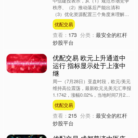
中信建投表示，从（1）规范市场竞争
秩序、（2）推动落后产能出清和
（3）优化资源配置三个角度来理解本
轮“反内卷”及其影响。 持市场公平竞争
优配交易
秩序和破除地方保护下，关....
查看：
173
分类：
最安全的杠杆
炒股平台
优配交易 欧元上升通道中
运行 指标显示处于上涨中
继
周一（7月28日）亚盘时段，欧元/美元
维持高位震荡，最新欧元兑美元汇率报
1.1742，涨幅0.02%，当地时间7月27
日，美国与欧盟在苏格兰特恩贝里敲定
优配交易
框架性贸....
查看：
215
分类：
最安全的杠杆
炒股平台