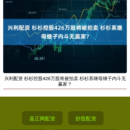
兴利配资 杉杉控股426万股将被拍卖 杉杉系继母继子内斗无
赢家？
嘉正网配资
炒股配资