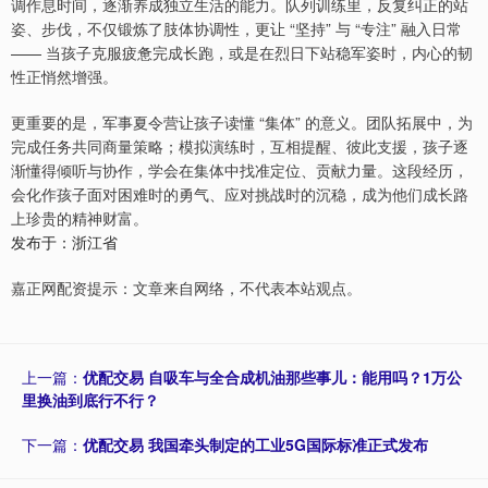
调作息时间，逐渐养成独立生活的能力。队列训练里，反复纠正的站
姿、步伐，不仅锻炼了肢体协调性，更让 “坚持” 与 “专注” 融入日常
—— 当孩子克服疲惫完成长跑，或是在烈日下站稳军姿时，内心的韧
性正悄然增强。
更重要的是，军事夏令营让孩子读懂 “集体” 的意义。团队拓展中，为
完成任务共同商量策略；模拟演练时，互相提醒、彼此支援，孩子逐
渐懂得倾听与协作，学会在集体中找准定位、贡献力量。这段经历，
会化作孩子面对困难时的勇气、应对挑战时的沉稳，成为他们成长路
上珍贵的精神财富。
发布于：浙江省
嘉正网配资提示：文章来自网络，不代表本站观点。
上一篇：
优配交易 自吸车与全合成机油那些事儿：能用吗？1万公
里换油到底行不行？
下一篇：
优配交易 我国牵头制定的工业5G国际标准正式发布