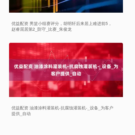
优益配资 男篮小组赛评分，胡明轩后来居上难进前5，
赵睿屈居第2_防守_比赛_朱俊龙
优益配资 油漆涂料灌装机-抗腐蚀灌装机-_设备_为客户
提供_自动