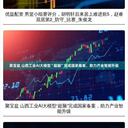
优益配资 男篮小组赛评分，胡明轩后来居上难进前5，赵睿
屈居第2_防守_比赛_朱俊龙
聚宝盆 山西工业AI大模型“超脑”完成国家备案，助力产业智
能升级