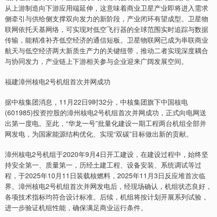
从上游制造向下游应用端延伸，这意味着商业卫星产业即将进入需求
侧牵引与供给侧支撑双向发力的新阶段，产业闭环有望成型。卫星物
联网依托天基网络，可实现对低空飞行器的全球范围实时追踪与数据
传输，能精准补齐低空经济的通信短板。卫星物联网已成为串联商业
航天与低空经济两大新质生产力的关键纽带，推动二者实现深度耦合
与协同发力，产业链上下游相关参与企业迎来广阔发展空间。
福建漳州核电2号机组首次并网成功
据中核集团消息，11月22日9时32分，中核集团旗下中国核电
(601985)投资控股的漳州核电2号机组首次并网成功，正式向电网送
出第一度电。至此，“华龙一号”批量化建设一期工程两台机组全部并
网发电，为国家能源结构优化、实现“双碳”目标做出新的贡献。
漳州核电2号机组于2020年9月4日开工建设，在建设过程中，始终坚
持安全第一、质量第一，历经土建工程、设备安装、系统调试等过
程，于2025年10月11日装载核燃料，2025年11月3日反应堆首次临
界。漳州核电2号机组首次并网发电后，经现场确认，机组状态良好，
各项技术指标均符合设计标准。后续，机组将按计划开展系列试验，
进一步验证机组性能，确保满足商业运行条件。