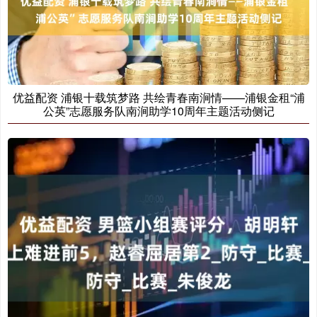
优益配资 浦银十载筑梦路 共绘青春南涧情——浦银金租“浦
公英”志愿服务队南涧助学10周年主题活动侧记