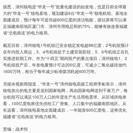
据悉，漳州核电是“华龙一号”批量化建设的始发地，也是目前全球最
大的“华龙一号”核电基地，规划建设6台“华龙一号”核电机组。基地全
面建成后，预计每年可提供超600亿度的清洁电能，据估算将可以满
足福建南部地区厦门市、漳州市用电总和的75%，能够有效改善福建
省“北电南送”的电力格局。
截至目前，漳州核电1号机组已安全稳定发电超88亿度，2号机组预计
在年内投入商运，3、4号机组处于土建安装阶段，5、6号机组正在扎
实推进前期工作。作为“十四五”期间投产的重点项目，漳州核电1、2
号机组投产后，年发电量预计可达200亿度，可减少二氧化碳排放约
1600万吨，相当于每年减少标准煤消耗超600万吨。
另据央视新闻报道，“华龙一号”漳州核电高级工程师李彬表示，漳州
核电发出的电主要是送到国家电网，再由国家电网送到千家万户，每
台机组可以满足100万人口的年度生产生活用电需求。从区域供电来
看，100亿度电将优先供给工厂密集、人口集中的福建南部地区。从
长远看，漳州核电基地全面建成后，一年能发600亿度电，这将优化
福建省“北电南送”的电力格局。
责编：战术恒