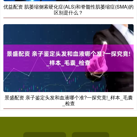
优益配资 肌萎缩侧索硬化症(ALS)和脊髓性肌萎缩症(SMA)的
区别是什么？
景盛配资 亲子鉴定头发和血液哪个准?一探究竟!_样本_毛囊
_检查