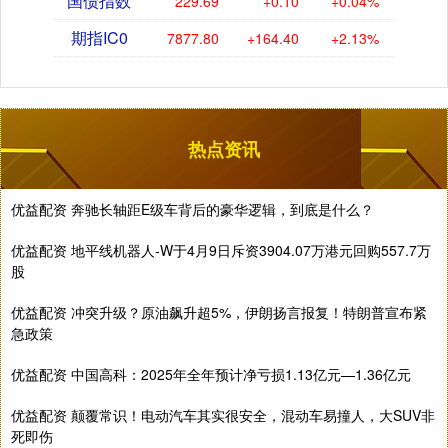
国债指数
229.69
+0.10
+0.04%
期指IC0
7877.80
+164.40
+2.13%
热点资讯
优益配资 奔驰长轴距E级车背后的豪华逻辑，到底是什么？
优益配资 地平线机器人-W于4月9日斥资3904.07万港元回购557.7万
股
优益配资 冲突升级？原油飙升超5%，伊朗扬言报复！特朗普宣布紧
急政策
优益配资 中国高科：2025年全年预计净亏损1.13亿元—1.36亿元
优益配资 颠覆常识！电动汽车其实很安全，混动车易撞人，大SUV非
死即伤