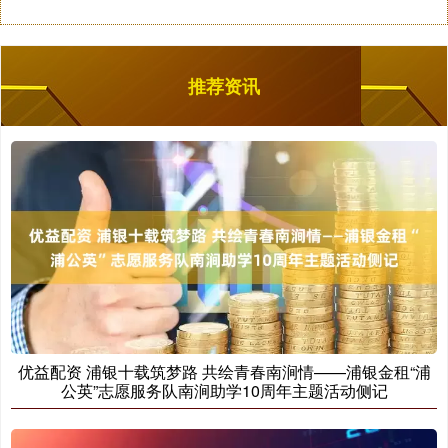
推荐资讯
优益配资 浦银十载筑梦路 共绘青春南涧情——浦银金租“浦
公英”志愿服务队南涧助学10周年主题活动侧记