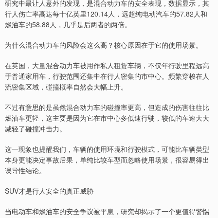
研究中最让人意外的发现，是混合动力车的安全表现，数据显示，其
行人伤亡率高达每十亿英里120.14人，远超纯电动汽车的57.82人和
燃油车的58.88人，几乎是后两者的两倍。
为什么混合动力车的风险会这么高？核心原因在于它的使用场景。
在英国，大量混合动力车被用作私人租赁车辆，不仅年行驶里程远高
于普通家用车，行驶范围还集中在行人密集的市中心。频繁穿梭在人
流密集区域，碰撞概率自然会大幅上升。
不过有意思的是虽然混合动力车的碰撞率更高，但造成的伤害往往比
燃油车更轻，这主要是因为它在市中心多低速行驶，较低的车速大大
减轻了碰撞冲击力。
这一现象也提醒我们，车辆的使用环境和行驶模式，可能比车辆类型
本身更能决定事故后果，单纯比较车型而忽略使用场景，很容易得出
误导性结论。
SUV才是行人安全的真正威胁
当电动车和燃油车的安全争议被平息，研究却揭示了一个更值得警惕