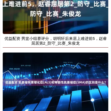
优益配资 男篮小组赛评分，胡明轩后来居上难进前5，赵睿
屈居第2_防守_比赛_朱俊龙