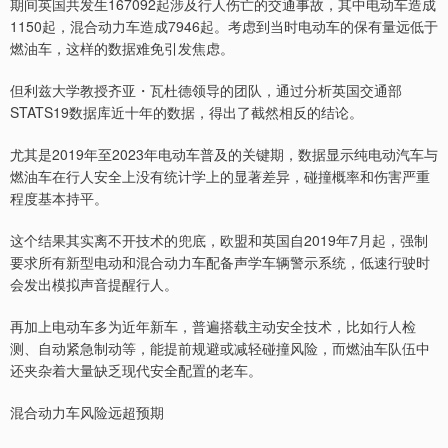
期间英国共发生167092起涉及行人伤亡的交通事故，其中电动车造成
1150起，混合动力车造成7946起。考虑到当时电动车的保有量远低于
燃油车，这样的数据难免引发焦虑。
但利兹大学教授齐亚・瓦杜德领导的团队，通过分析英国交通部
STATS19数据库近十年的数据，得出了截然相反的结论。
尤其是2019年至2023年电动车普及的关键期，数据显示纯电动汽车与
燃油车在行人安全上没有统计学上的显著差异，碰撞概率和伤害严重
程度基本持平。
这个结果其实离不开技术的兜底，欧盟和英国自2019年7月起，强制
要求所有新型电动和混合动力车配备声学车辆警示系统，低速行驶时
会发出模拟声音提醒行人。
再加上电动车多为近年新车，普遍搭载主动安全技术，比如行人检
测、自动紧急制动等，能提前规避或减轻碰撞风险，而燃油车队伍中
还夹杂着大量缺乏现代安全配置的老车。
混合动力车风险远超预期