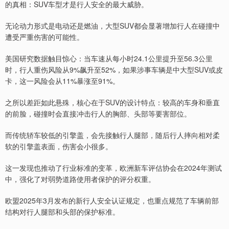
的真相：SUV车型才是行人安全的最大威胁。
无论动力形式是电动还是燃油，大型SUV都会显著增加行人在碰撞中
遭受严重伤害的可能性。
美国研究数据触目惊心：当车速从每小时24.1公里提升至56.3公里
时，行人重伤风险从9%飙升至52%，如果涉事车辆是中大型SUV或皮
卡，这一风险会从11%暴涨至91%。
之所以差距如此悬殊，核心在于SUV的设计特点：较高的车身和垂直
的前脸，碰撞时会直接冲击行人的胸部、头部等要害部位。
而传统轿车较低的引擎盖，会先接触行人腿部，随后行人摔向相对柔
软的引擎盖表面，伤害会小很多。
这一发现也推动了行业标准的变革，欧洲新车评估协会在2024年测试
中，强化了对弱势道路使用者保护的评分权重。
欧盟2025年3月发布的新行人安全认证规定，也重点规范了车辆前部
结构对行人腿部和头部的保护标准。