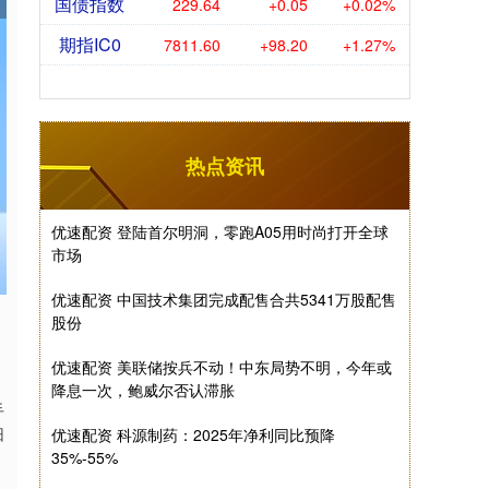
国债指数
229.64
+0.05
+0.02%
期指IC0
7811.60
+98.20
+1.27%
热点资讯
优速配资 登陆首尔明洞，零跑A05用时尚打开全球
市场
优速配资 中国技术集团完成配售合共5341万股配售
股份
优速配资 美联储按兵不动！中东局势不明，今年或
降息一次，鲍威尔否认滞胀
手
旧
优速配资 科源制药：2025年净利同比预降
35%-55%