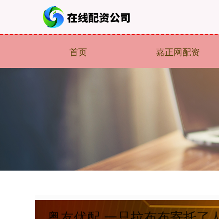
首页
嘉正网配资
粤友优配 一只拉布布寄托了