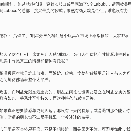
纷纷晒娃。陈赫就很抢眼，穿着衣服口袋里塞满了9个Labubu，谐同款美
Labubu的总部，挑买最贵的款式，果然有钱人就是任性，谁也没有办
感叹：“后悔了。”明星效应的确让这个玩具在市场上非常畅销，大家都在
加入了这个行列，这难免让人感到惊讶。为何人们这样心甘情愿地把时间
现实中寻觅真正的情感和精神寄托呢？
相温暖原本就是难上加难。而嫉妒、虚荣、贪婪与背叛更是让人与人之间
之间却仿佛隔着整个太平洋。
攻击。而利益无疑是最重要的，朋友之间往往也需要建立在利益交换的基
唯有如此，关系才可能持久，而这种持久与感情无关。
如果真正想要情感单纯到久远，那只有上天的眷顾，或是遇到那个能让你
则，所谓的朋友也不过是手机里一个冷冰冰的名字。
心门更是不会轻易开启。不是不想接近，而是因为不敢。可即便如此，我