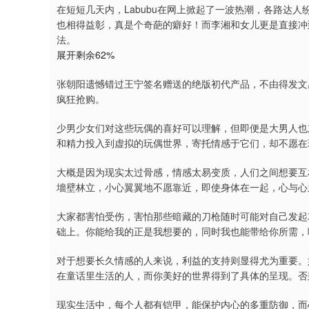
在短短几天内，Labubu在网上掀起了一波热潮，各路达人
也相得益彰，真是个奇葩的癖好！而李湘和女儿更是直接冲到
法。
展开剩余62%
张朝阳遗憾错过王宁签名赠送的绝版初代产品，不由得发文
疯狂抢购。
少男少女们对这些玩偶的喜好可以理解，但即便是大男人也
和精力投入到虚拟的玩偶世界，寄托情感于它们，却不愿在
大概是因为现实太过骨感，情感太易变质，人们之间想要互
墻壁林立，小心翼翼地不愿靠近，即使身体在一起，心与心
大家都害怕受伤，害怕那些暗藏的刀枪随时可能对自己发起
础上。你能给我的正是我想要的，同时我也能带给你所需，
对于想要长久情感的人来说，利益的支持则显得尤为重要。
在童话里生活的人，而你美好的世界得到了具体的呈现。否
现实生活中，每个人都有铠甲，能保护内心的多重防御，而