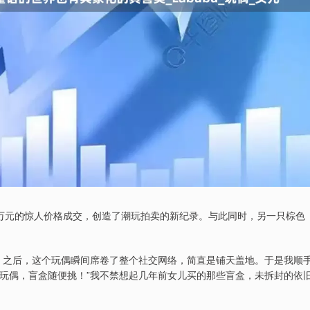
08万元的惊人价格成交，创造了潮玩拍卖的新纪录。与此同时，另一只棕色
照。之后，这个玩偶瞬间席卷了整个社交网络，简直是铺天盖地。于是我顺
的玩偶，盲盒随便挑！”我不禁想起几年前女儿买的那些盲盒，未拆封的依