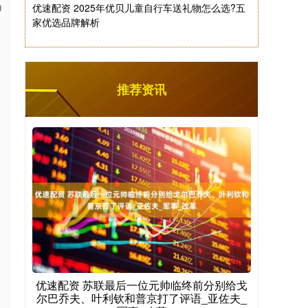
优速配资 2025年优贝儿童自行车送礼物怎么选?五
甲
家优选品牌解析
推荐资讯
优速配资 苏联最后一位元帅临终前分别给戈
尔巴乔夫、叶利钦和普京打了评语_亚佐夫_