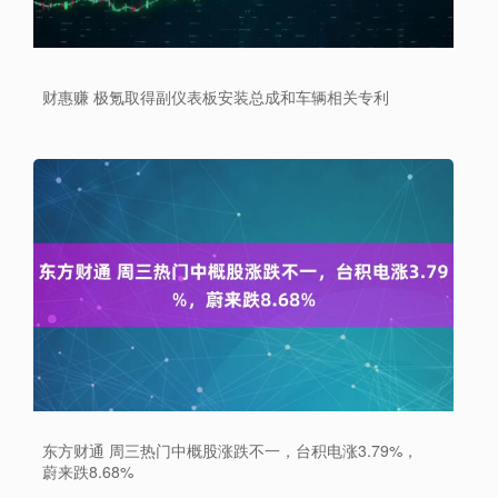
财惠赚 极氪取得副仪表板安装总成和车辆相关专利
东方财通 周三热门中概股涨跌不一，台积电涨3.79%，
蔚来跌8.68%