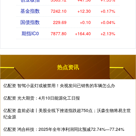
基金指数
7242.10
+12.30
+0.17%
国债指数
229.69
+0.10
+0.04%
期指IC0
7877.80
+164.40
+2.13%
热点资讯
亿配资 智驾小蓝灯或被禁用！央视发问已销售的车辆怎么办
亿配资 光大期货：4月10日能源化工日报
亿配资 盘前必读丨美股全线下挫道指跌超750点；沃森生物将易主世
纪金源
亿配资 鸿合科技：2025年全年净利润同比预减72.74%—77.24%