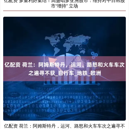
亿配资 多重利好集结！高盛唱多亚洲股市：维持对中日韩股
市“增持” 立场
亿配资 荷兰：阿姆斯特丹，运河、路怒和火车车次之遍寻不