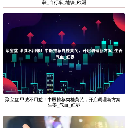
获_自行车_地铁_欧洲
聚宝盆 甲减不用愁！中医推荐肉桂黄芪，开启调理新方案_
生姜_气血_红枣